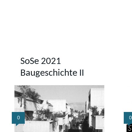
SoSe 2021
Baugeschichte II
0
0