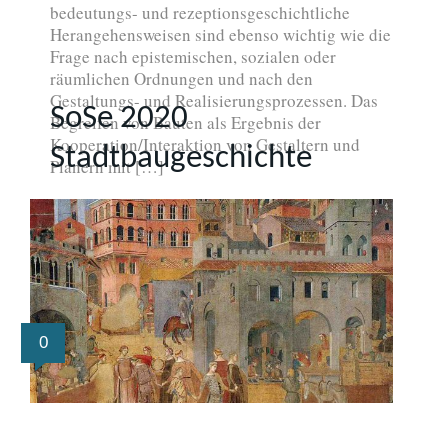
bedeutungs- und rezeptionsgeschichtliche
Herangehensweisen sind ebenso wichtig wie die
Frage nach epistemischen, sozialen oder
räumlichen Ordnungen und nach den
Gestaltungs- und Realisierungsprozessen. Das
SoSe 2020
Begreifen von Bauten als Ergebnis der
Kooperation/Interaktion von Gestaltern und
Stadtbaugeschichte
Planern mit […]
0