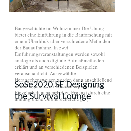
Baugeschichte im Wohnzimmer Die Übung
bietet eine Einführung in die Bauforschung mit
einem Überblick über verschiedene Methoden
der Bauaufnahme. In zwei
Einführungsveranstaltungen werden sowohl
analoge als auch digitale Aufmaßmethoden
erklärt und an verschiedenen Beispielen
veranschaulicht. Ausgewählte
Herangehensweisen werden dann anschließend
SoSe2020 SE Designing
in den eigenen vier Wänden erprobt und in
Einzelarbeit ausgearbeitet. Ergänzt durch eine
the Survival Lounge
umfangreiche Onlinerecherche […]