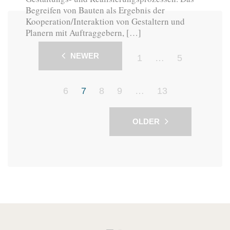
Begreifen von Bauten als Ergebnis der
Kooperation/Interaktion von Gestaltern und
Planern mit Auftraggebern, […]
NEWER
1
…
5
6
7
8
9
…
13
OLDER