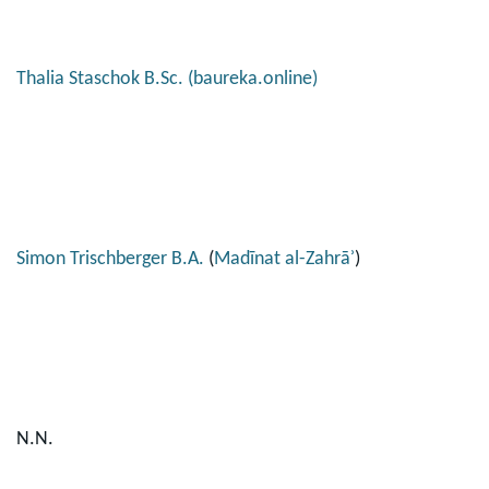
Thalia Staschok B.Sc. (baureka.online)
Simon Trischberger
B.A.
(
Madīnat al-Zahrāʾ
)
N.N.