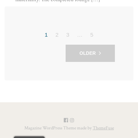
1
2
3
…
5
OLDER
Magazine WordPress Theme made by
ThemeFuse