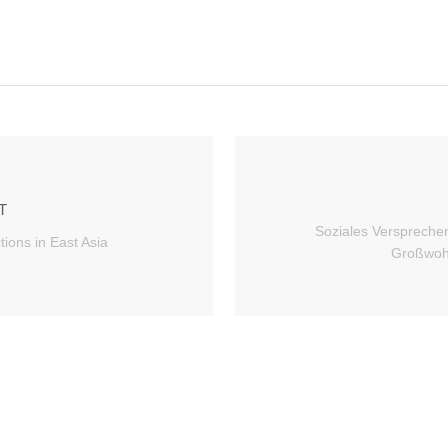
T
Soziales Versprechen
ions in East Asia
Großwoh