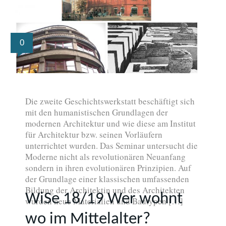
0
Die zweite Geschichtswerkstatt beschäftigt sich
mit den humanistischen Grundlagen der
modernen Architektur und wie diese am Institut
für Architektur bzw. seinen Vorläufern
unterrichtet wurden. Das Seminar untersucht die
Moderne nicht als revolutionären Neuanfang
sondern in ihren evolutionären Prinzipien. Auf
der Grundlage einer klassischen umfassenden
Bildung der Architektin und des Architekten
WiSe 18/19 Wer wohnt
wurden neue Materialien und Bautypen […]
wo im Mittelalter?