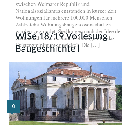
zwischen Weimarer Republik und
Nationalsozialismus entstanden in kurzer Zeit
Wohnungen für mehrere 100.000 Menschen.
Zahlreiche Wohnungsbaugenossenschaften
wurden gegründet, Siedlungen nach der Idee der
WiSe 18/19 Vorlesung
Gartenstadt errichtet und Wohnungen für das
Existenzminimum entwickelt. Die […]
Baugeschichte I
0