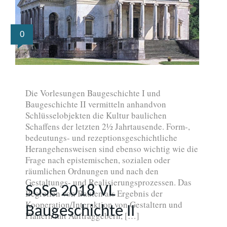
0
Die Vorlesungen Baugeschichte I und
Baugeschichte II vermitteln anhandvon
Schlüsselobjekten die Kultur baulichen
Schaffens der letzten 2½ Jahrtausende. Form-,
bedeutungs- und rezeptionsgeschichtliche
Herangehensweisen sind ebenso wichtig wie die
Frage nach epistemischen, sozialen oder
räumlichen Ordnungen und nach den
Gestaltungs- und Realisierungsprozessen. Das
SoSe 2018 VL
Begreifen von Bauten als Ergebnis der
Kooperation/Interaktion von Gestaltern und
Baugeschichte II
Planern mit Auftraggebern, […]