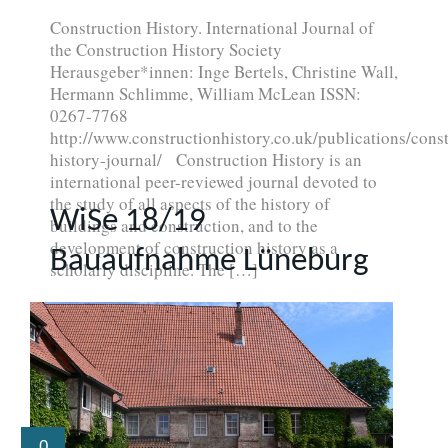
Construction History. International Journal of
the Construction History Society
Herausgeber*innen: Inge Bertels, Christine Wall,
Hermann Schlimme, William McLean ISSN:
0267-7768
http://www.constructionhistory.co.uk/publications/cons
history-journal/ Construction History is an
international peer-reviewed journal devoted to
the study of all aspects of the history of
WiSe 18/19
buildings and construction, and to the
development of construction history as a
Bauaufnahme Lüneburg
scholarly discipline. The […]
0