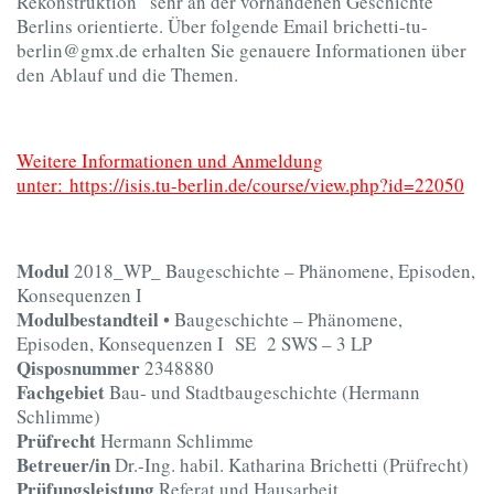
Rekonstruktion“ sehr an der vorhandenen Geschichte
Berlins orientierte. Über folgende Email brichetti-tu-
berlin@gmx.de erhalten Sie genauere Informationen über
den Ablauf und die Themen.
Weitere Informationen und Anmeldung
unter:
https://isis.tu-berlin.de/course/view.php?id=22050
Modul
2018_WP_ Baugeschichte – Phänomene, Episoden,
Konsequenzen I
Modulbestandteil
• Baugeschichte – Phänomene,
Episoden, Konsequenzen I SE 2 SWS – 3 LP
Qisposnummer
2348880
Fachgebiet
Bau- und Stadtbaugeschichte (Hermann
Schlimme)
Prüfrecht
Hermann Schlimme
Betreuer/in
Dr.-Ing. habil. Katharina Brichetti (Prüfrecht)
Prüfungsleistung
Referat und Hausarbeit