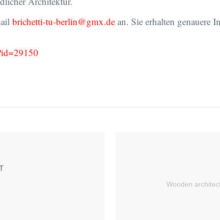
licher Architektur.
mail
brichetti-tu-berlin@gmx.de
an. Sie erhalten genauere I
hp?id=29150
T
Wooden architect