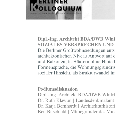
Dipl.-Ing. Architekt BDA/DWB Winf
SOZIALES VERSPRECHEN UND
Die Berliner Großwohnsiedlungen ents
architektonischen Niveau Antwort auf
und Balkonen, in Häusern ohne Hinterho
Formensprache, die Wohnungsgrundrisse 
sozialer Hinsicht, als Strukturwandel
Podiumsdiskussion
Dipl.-Ing. Architekt BDA/DWB Winfrie
Dr. Ruth Klawun
|
Landesdenkmalamt B
Dr. Katja
Bernhardt
|
Architekturhisto
Ben Buschfeld
|
Mitbegründer des Mus