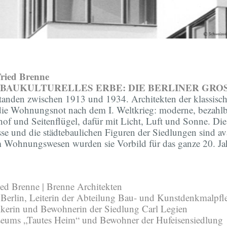
ried Brenne
 BAUKULTURELLES ERBE: DIE BERLINER GR
tanden zwischen 1913 und 1934. Architekten der klassis
 die Wohnungsnot nach dem I. Weltkrieg: moderne, beza
f und Seitenflügel, dafür mit Licht, Luft und Sonne. Die 
und die städtebaulichen Figuren der Siedlungen sind avan
 im Wohnungswesen wurden sie Vorbild für das ganze 20. Ja
d Brenne | Brenne Architekten
erlin, Leiterin der Abteilung Bau- und Kunstdenkmalpfl
rikerin und Bewohnerin der Siedlung Carl Legien
eums „Tautes Heim“ und Bewohner der Hufeisensiedlung